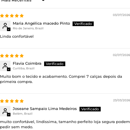
Sort by
03/07/2026
Maria Angélica macedo Pinto
Rio de Janeiro, Brazil
Linda confortável
02/07/2026
Flavia Coimbra
Curitiba, Brazil
Muito bom o tecido e acabamento. Comprei 7 calças depois da
primeira compra.
23/03/2026
Joseane Sampaio Lima Medeiros
Belém, Brazil
muito confortável, lindissima, tamanho perfeito loja segura podem
pedir sem medo.