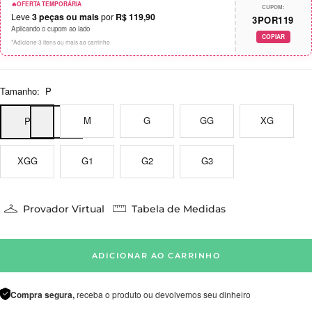
🔥
OFERTA TEMPORÁRIA
CUPOM:
Leve
3 peças ou mais
por
R$ 119,90
3POR119
Aplicando o cupom ao lado
COPIAR
*Adicione 3 itens ou mais ao carrinho
Tamanho:
P
M
G
GG
XG
P
XGG
G1
G2
G3
Provador Virtual
Tabela de Medidas
ADICIONAR AO CARRINHO
Compra segura,
receba o produto ou devolvemos seu dinheiro