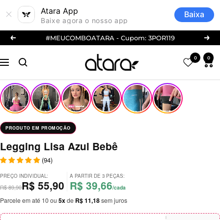
Atara App
Baixa
Baixe agora o nosso app
Pular
#MEUCOMBOATARA - Cupom: 3POR119
Anterior
Próx
para
atarafitness
o
0
0
Navegação
conteúdo
Modelo mede 1.68
e veste
M
na
parte superior e
M
na parte inferior.
PRODUTO EM PROMOÇÃO
Legging Lisa Azul Bebê
(94)
PREÇO INDIVIDUAL:
A PARTIR DE 3 PEÇAS:
R$ 55,90
R$ 39,66
R$ 89,90
/cada
Parcele em até 10 ou
5x
de
R$ 11,18
sem juros